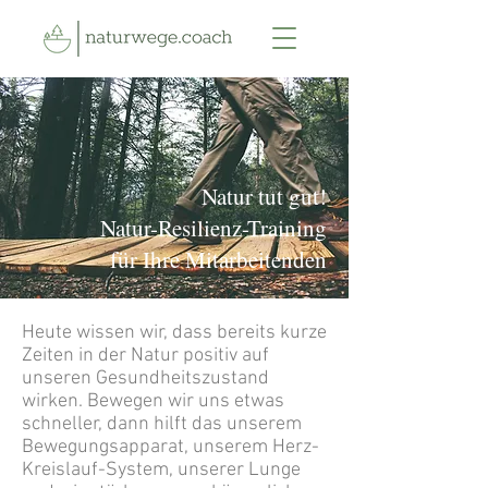
Natur tut gut!
Natur-Resilienz-Training
für Ihre Mitarbeitenden
Heute wissen wir, dass bereits kurze
Zeiten in der Natur positiv auf
unseren Gesundheitszustand
wirken. Bewegen wir uns etwas
schneller, dann hilft das unserem
Bewegungsapparat, unserem Herz-
Kreislauf-System, unserer Lunge