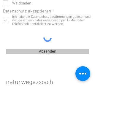
Waldbaden
P
Datenschutz akzeptieren
*
f
Ich habe die Datenschutzbestimmungen gelesen und
l
willige ein von naturwege.coach per E-Mail oder
i
telefonisch kontaktiert zu werden.
c
h
t
f
e
l
Absenden
d
naturwege.coach
Nicola Nesenhöner
Vogelbeerweg 7
29352 Adelheidsdorf
info@naturwege.coach
+49 15140028495